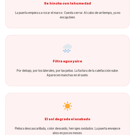
Se hincha con la humedad
La puerta empieza a rozar el marco. Cuesta cerrar. Al cabo de un tiempo, ya no
encaja bien.
Filtra agua y aire
Por debajo, por los laterales, por las juntas. La factura de la calefacción sube.
Aparecen manchas en el suelo.
El sol degrada el acabado
Pintura descascarillada, color desvaído, herrajes oxidados. La puerta envejece
años en pocos meses.