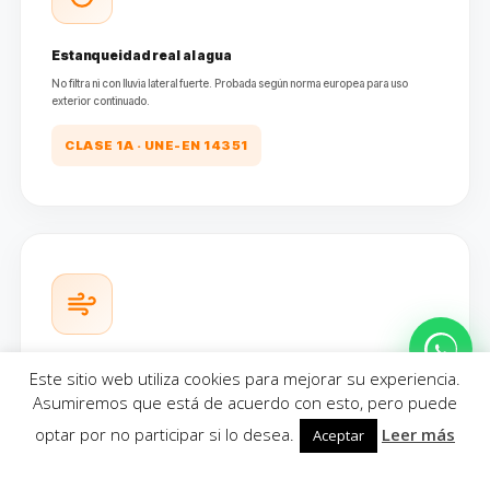
Estanqueidad real al agua
No filtra ni con lluvia lateral fuerte. Probada según norma europea para uso
exterior continuado.
CLASE 1A · UNE-EN 14351
Resiste al viento
Este sitio web utiliza cookies para mejorar su experiencia.
Permeabilidad al aire Clase 3. La puerta no silba, no se abre sola, no deja pasar
Asumiremos que está de acuerdo con esto, pero puede
corrientes.
optar por no participar si lo desea.
Leer más
Aceptar
CLASE 3 · UNE-EN 14351