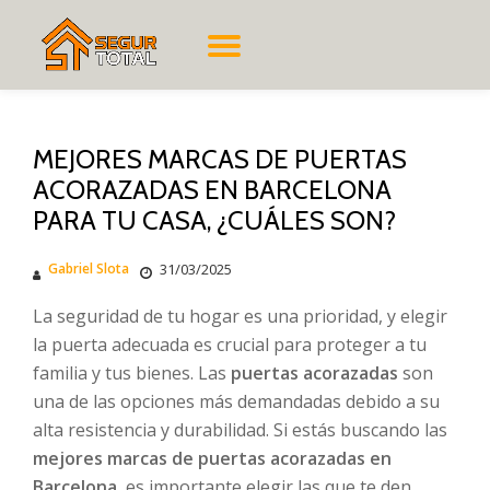
CAMBIAR
Saltar
al
contenido
NAVEGACIÓN
MEJORES MARCAS DE PUERTAS
ACORAZADAS EN BARCELONA
PARA TU CASA, ¿CUÁLES SON?
Gabriel Slota
31/03/2025
La seguridad de tu hogar es una prioridad, y elegir
la puerta adecuada es crucial para proteger a tu
familia y tus bienes. Las
puertas acorazadas
son
una de las opciones más demandadas debido a su
alta resistencia y durabilidad. Si estás buscando las
mejores marcas de puertas acorazadas en
Barcelona
, es importante elegir las que te den